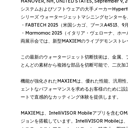
HANOVER, NH, UNITED STATES, September 9, 2
システムおよびソフトウェアの大手メーカーHyperther
シリーズ ウォータージェットマシニングセンターを
・FABTECH 2025（米国シカゴ、ブースA4513、9
・Marmomac 2025（イタリア・ヴェローナ、ホー
両展示会では、新型MAXIEMのライブデモンスト
この最新のウォータージェット切断技術は、金属、
とんどの素材から複雑な部品を切断可能で、二次加
機能が強化されたMAXIEMは、優れた性能、汎用
ェントなパフォーマンスを求めるお客様のために設
ートで直感的なカッティング体験を提供します。
MAXIEMは、IntelliVISOR Mobileアプリを含
ジョンを搭載しています。IntelliVISOR Mob