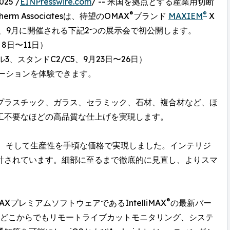
025 /
EINPresswire.com
/ -- 米国を拠点とする産業用切断
®
®
m Associatesは、待望のOMAX
ブランド
MAXIEM
X
、9月に開催される下記2つの展示会で初公開します。
月8日〜11日）
ル3、スタンドC2/C5、9月23日〜26日）
レーションを体験できます。
プラスチック、ガラス、セラミック、石材、複合材など、ほ
工不要なほどの高品質な仕上げを実現します。
性、そして生産性を手頃な価格で実現しました。インテリジ
計されています。細部に至るまで徹底的に見直し、よりスマ
®
むOMAXプレミアムソフトウェアであるIntelliMAX
の最新バー
ileは、どこからでもリモートライブカットモニタリング、システ