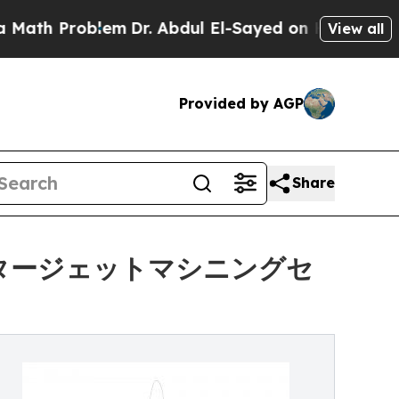
 Problem
Dr. Abdul El-Sayed on Historic Michigan 
View all
Provided by AGP
Share
Mウォータージェットマシニングセ