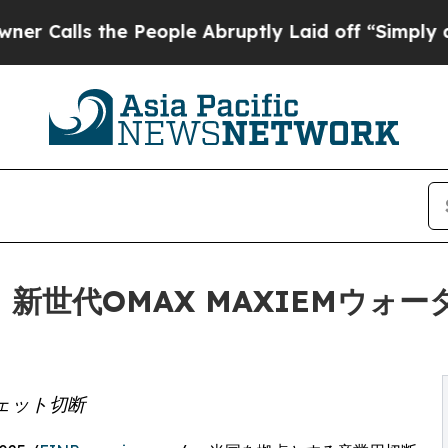
s the People Abruptly Laid off “Simply a Math
iates、新世代OMAX MAXIE
ェット切断