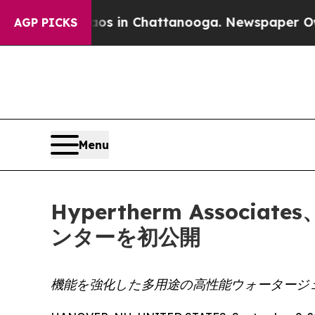
pse
Chaos in Chattanooga. Newspaper Owner Call
AGP PICKS
Menu
Hypertherm Assoc
ンターを初公開
機能を強化した多用途の高性能ウォータージ