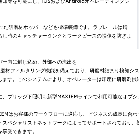
等を可能にし、iOSおよびAndroidオペレーティングシ
された研磨材ホッパーなども標準装備です。ラブレールは錆
ろし時のキャッチャータンクとワークピースの損傷を防ぎま
パー内に封じ込め、外部への流出を
研磨材フィルタリング機能を備えており、研磨材詰まり検知シ
します。このシステムにより、オペレーターは即座に研磨剤供
、ブリッジ下照明も新型MAXIEMラインで利用可能なオプシ
IEMはお客様のワークフローに適応し、ビジネスの成長に合わせ
トスペシャリストネットワークによってサポートされており、
を享受できます。