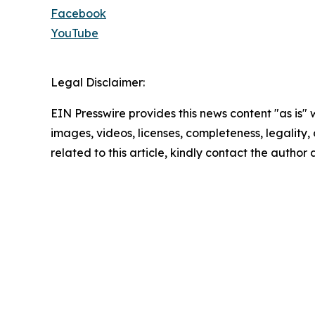
Facebook
YouTube
Legal Disclaimer:
EIN Presswire provides this news content "as is" 
images, videos, licenses, completeness, legality, o
related to this article, kindly contact the author